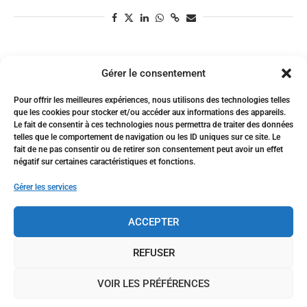
Platform Engineering : le DevOps évolue vers l’autonomisation
Gérer le consentement
12 mars 2026
Pour offrir les meilleures expériences, nous utilisons des technologies telles
que les cookies pour stocker et/ou accéder aux informations des appareils.
Le fait de consentir à ces technologies nous permettra de traiter des données
Après une décennie de DevOps, les organisations
telles que le comportement de navigation ou les ID uniques sur ce site. Le
tech franchissent une étape : le Platform
fait de ne pas consentir ou de retirer son consentement peut avoir un effet
négatif sur certaines caractéristiques et fonctions.
Engineering. L’idée — construire des plateformes
Gérer les services
internes en libre-service pour que les équipes
produit déploient sans …
ACCEPTER
REFUSER
VOIR LES PRÉFÉRENCES
MESSAGES PLUS RÉCENTS
ARTICLES PLUS ANCIENS