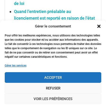
de loi
Quand l’entretien préalable au
licenciement est reporté en raison de l’état
de santé du salarié
Gérer le consentement
D’ouvrière à manager, le programme
Pour offrir les meilleures expériences, nous utilisons des technologies telles
« Talents au féminin » de Derichebourg
que les cookies pour stocker et/ou accéder aux informations des appareils.
Le fait de consentir à ces technologies nous permettra de traiter des données
Multiservices favorise l’évolution de
telles que le comportement de navigation ou les ID uniques sur ce site. Le
carrière
fait de ne pas consentir ou de retirer son consentement peut avoir un effet
négatif sur certaines caractéristiques et fonctions.
Conseil national de la refondation : les
Gérer les services
Assises du travail se tiennent demain
ACCEPTER
REFUSER
PARTAGER
VOIR LES PRÉFÉRENCES